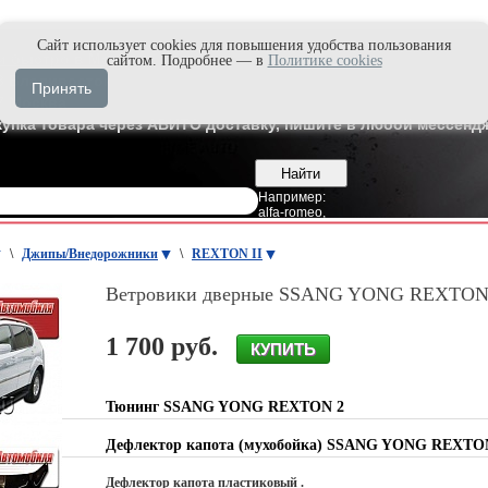
Cайт использует cookies для повышения удобства пользования
и быстро в Max'е
сайтом. Подробнее — в
Политике cookies
8
Владивосток
Принять
7
Москва
купка товара через АВИТО доставку, пишите в любой мессендж
Например:
alfa-romeo
,
\
Джипы/Внедорожники
\
REXTON II
Ветровики дверные SSANG YONG REXTON 
1 700 руб.
Тюнинг SSANG YONG REXTON 2
Дефлектор капота (мухобойка) SSANG YONG REXTO
Дефлектор капота пластиковый .