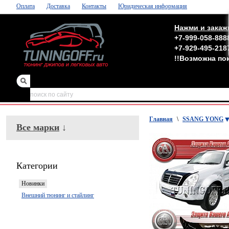
Оплата
Доставка
Контакты
Юридическая информация
Нажми и закаж
+7-999-058-888
+7-929-495-218
!!Возможна по
зеркала
,
обвесы
Главная
\
SSANG YONG
Все марки
↓
Категории
Новинки
Внешний тюнинг и стайлинг