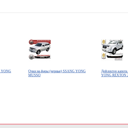
NG YONG
Очки на фары (черные) SSANG YONG
Дефлектор капот
MUSSO
YONG REXTON 2 