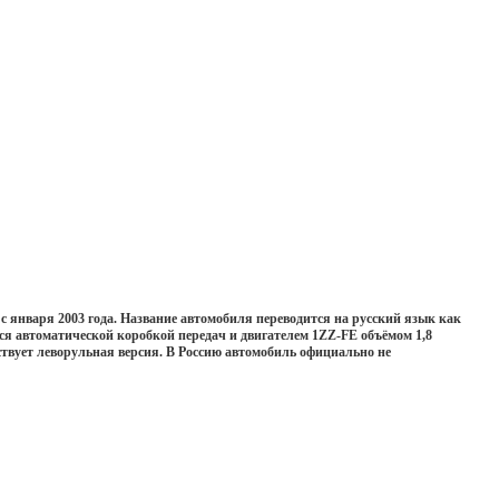
 января 2003 года. Название автомобиля переводится на русский язык как
я автоматической коробкой передач и двигателем 1ZZ-FE объёмом 1,8
вует леворульная версия. В Россию автомобиль официально не