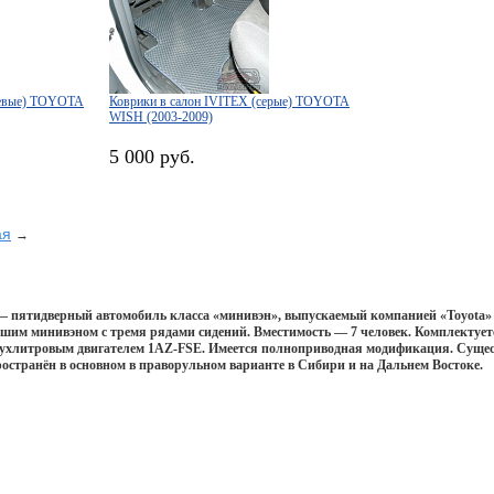
жевые) TOYOTA
Коврики в салон IVITEX (серые) TOYOTA
WISH (2003-2009)
5 000 руб.
ая
→
 пятидверный автомобиль класса «минивэн», выпускаемый компанией «Toyota» с
шим минивэном с тремя рядами сидений. Вместимость — 7 человек. Комплектуетс
вухлитровым двигателем 1AZ-FSE. Имеется полноприводная модификация. Сущест
ространён в основном в праворульном варианте в Сибири и на Дальнем Востоке.