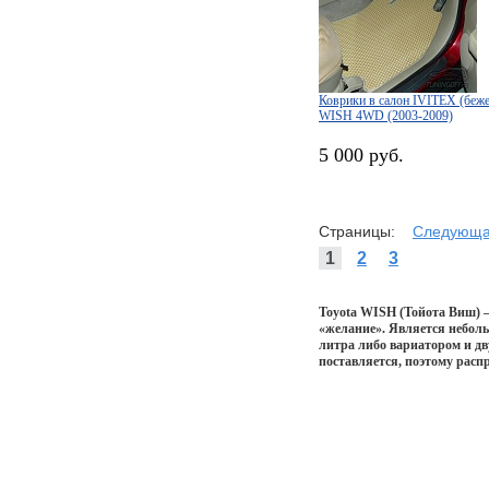
Коврики в салон IVITEX (бе
WISH 4WD (2003-2009)
5 000 руб.
Страницы:
Следующ
1
2
3
Toyota WISH
(Тойота Виш) —
«желание». Является неболь
литра либо вариатором и д
поставляется, поэтому расп