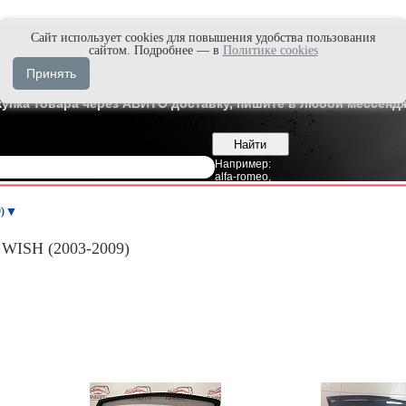
Cайт использует cookies для повышения удобства пользования
и быстро в Max'е
сайтом. Подробнее — в
Политике cookies
8
Владивосток
Принять
7
Москва
купка товара через АВИТО доставку, пишите в любой мессендж
Например:
alfa-romeo
,
)
WISH (2003-2009)