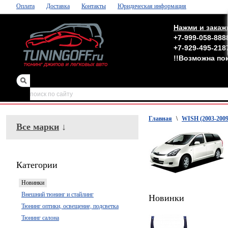
Оплата
Доставка
Контакты
Юридическая информация
Нажми и закаж
+7-999-058-888
+7-929-495-218
!!Возможна по
зеркала
,
обвесы
Главная
\
WISH (2003-2009
Все марки
↓
Категории
Новинки
Внешний тюнинг и стайлинг
Новинки
Тюнинг оптики, освещение, подсветка
Тюнинг салона