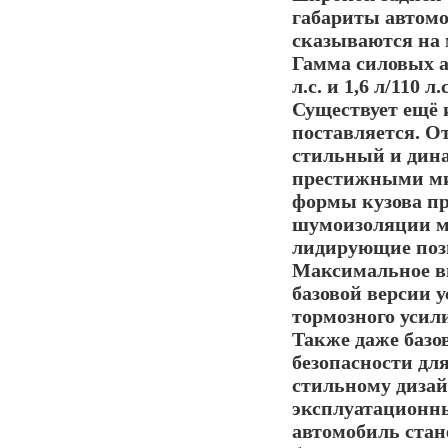
габариты автомо
сказываются на 
Гамма силовых а
л.с. и 1,6 л/110 
Существует ещё и
поставляется. О
стильный и дин
престижными ми
формы кузова пр
шумоизоляции мо
лидирующие пози
Максимальное вн
базовой версии 
тормозного усил
Также даже базо
безопасности для
стильному дизай
эксплуатационны
автомобиль ста