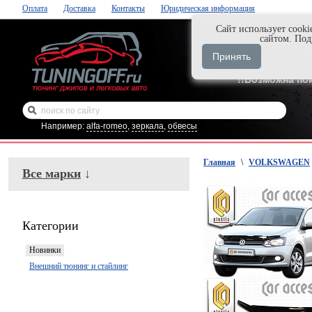
Оплата
Доставка
Контакты
Юридическая информация
Cайт использует cooki
Нажми и закаж
сайтом. По
+7-999-058-888
Принять
+7-929-495-218
!!Возможна по
Например:
alfa-romeo
,
зеркала
,
обвесы
Главная
\
VOLKSWAGEN
Все марки
↓
Категории
Новинки
Внешний тюнинг и стайлинг