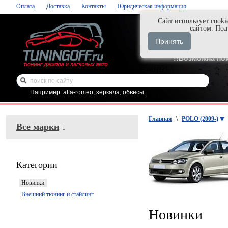
Оплата
Доставка
Контакты
Юридическая информация
Cайт использует cooki
Нажми и закаж
сайтом. По
+7-999-058-888
Принять
+7-929-495-218
!!Возможна по
Например:
alfa-romeo
,
зеркала
,
обвесы
Главная
\
POLO (2009-)
Все марки
↓
Категории
Новинки
Внешний тюнинг и стайлинг
Новинки