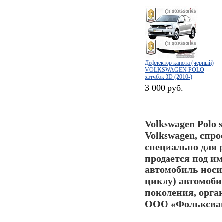
Дефлектор капота (черный)
VOLKSWAGEN POLO
хэтчбэк 3D (2010-)
3 000 руб.
Volkswagen Polo 
Volkswagen, спро
специально для 
продается под и
автомобиль нос
циклу) автомоби
поколения, орган
ООО «Фольксваге