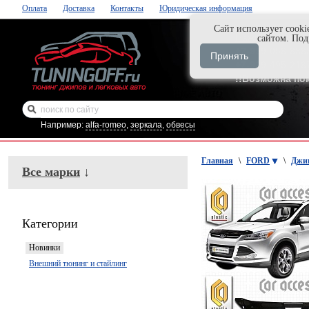
Оплата
Доставка
Контакты
Юридическая информация
Cайт использует cooki
Нажми и закаж
сайтом. По
+7-999-058-888
Принять
+7-929-495-218
!!Возможна по
Например:
alfa-romeo
,
зеркала
,
обвесы
Главная
\
FORD
\
Джи
Все марки
↓
Категории
Новинки
Внешний тюнинг и стайлинг