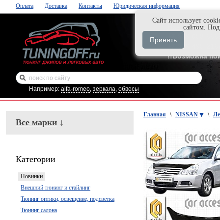
Оплата
Доставка
Контакты
Юридическая информация
Cайт использует cooki
Нажми и закаж
сайтом. По
+7-999-058-888
Принять
+7-929-495-218
!!Возможна по
Например:
alfa-romeo
,
зеркала
,
обвесы
Главная
\
NISSAN
\
Ле
Все марки
↓
Категории
Новинки
Внешний тюнинг и стайлинг
Тюнинг оптики, освещение, подсветка
Тюнинг салона