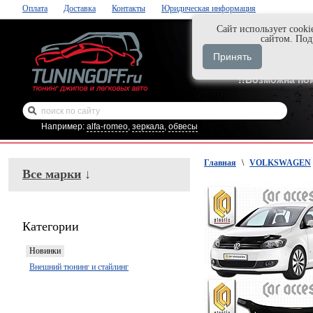
Оплата
Доставка
Контакты
Юридическая информация
Cайт использует cooki
Нажми и закаж
сайтом. По
+7-999-058-888
Принять
+7-929-495-218
!!Возможна по
Например:
alfa-romeo
,
зеркала
,
обвесы
Главная
\
VOLKSWAGEN
Все марки
↓
Категории
Новинки
Внешний тюнинг и стайлинг