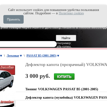
Cайт использует cookies для повышения удобства пользования
и быстро в Max'е
сайтом. Подробнее — в
Политике cookies
8
Владивосток
Принять
7
Москва
купка товара через АВИТО доставку, пишите в любой мессендж
Например:
alfa-romeo
,
\
Легковые
\
PASSAT B5 (2001-2005)
Дефлектор капота (прозрачный) VOLKSW
3 000 руб.
Тюнинг VOLKSWAGEN PASSAT B5 (2001-2005)
Дефлектор капота (мухобойка) VOLKSWAGEN PASS