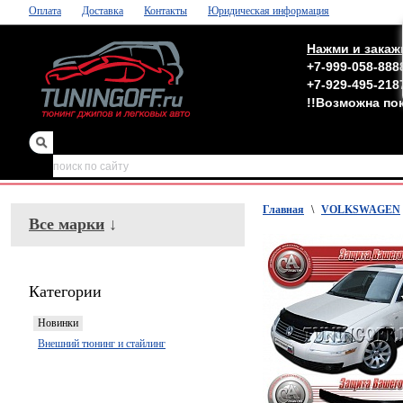
Оплата
Доставка
Контакты
Юридическая информация
Нажми и закаж
+7-999-058-888
+7-929-495-218
!!Возможна по
зеркала
,
обвесы
Главная
\
VOLKSWAGEN
Все марки
↓
Категории
Новинки
Внешний тюнинг и стайлинг