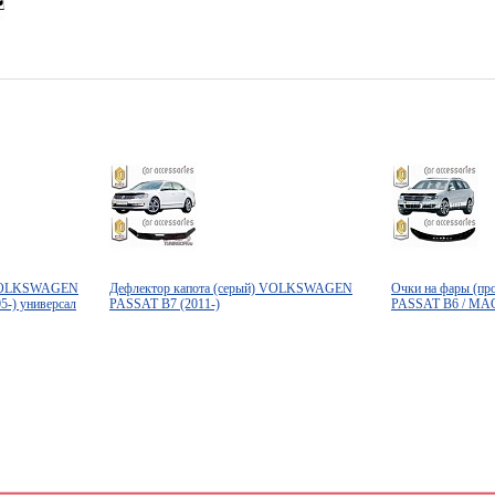
) VOLKSWAGEN
Дефлектор капота (серый) VOLKSWAGEN
Очки на фары (
-) универсал
PASSAT B7 (2011-)
PASSAT B6 / MA