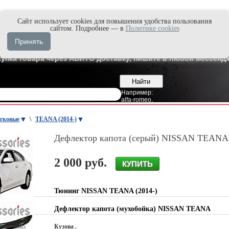
Cайт использует cookies для повышения удобства пользования
и быстро в Max'е
сайтом. Подробнее — в
Политике cookies
8
Владивосток
Принять
7
Москва
купка товара через АВИТО доставку, пишите в любой мессендж
Например:
alfa-romeo
,
гковые
\
TEANA (2014-)
Дефлектор капота (серый) NISSAN TEANA 
2 000 руб.
Тюнинг NISSAN TEANA (2014-)
Дефлектор капота (мухобойка) NISSAN TEANA
Кузова .