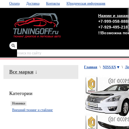
Оплата
Доставка
Контакты
Юридическая информация
Нажми и закаж
+7-999-058-888
+7-929-495-218
!!Возможна по
зеркала
,
обвесы
Главная
\
NISSAN
\
Ле
Все марки
↓
Категории
Новинки
Внешний тюнинг и стайлинг