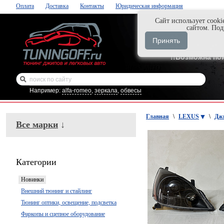
Оплата
Доставка
Контакты
Юридическая информация
Cайт использует cooki
Нажми и закаж
сайтом. По
+7-999-058-888
Принять
+7-929-495-218
!!Возможна по
Например:
alfa-romeo
,
зеркала
,
обвесы
Главная
\
LEXUS
\
Дж
Все марки
↓
Категории
Новинки
Внешний тюнинг и стайлинг
Тюнинг оптики, освещение, подсветка
Фаркопы и сцепное оборудование