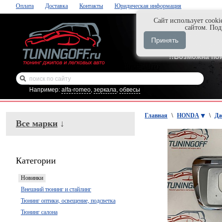
Оплата
Доставка
Контакты
Юридическая информация
Cайт использует cooki
Нажми и закаж
сайтом. По
+7-999-058-888
Принять
+7-929-495-218
!!Возможна по
Например:
alfa-romeo
,
зеркала
,
обвесы
Главная
\
HONDA
\
Дж
Все марки
↓
Категории
Новинки
Внешний тюнинг и стайлинг
Тюнинг оптики, освещение, подсветка
Тюнинг салона