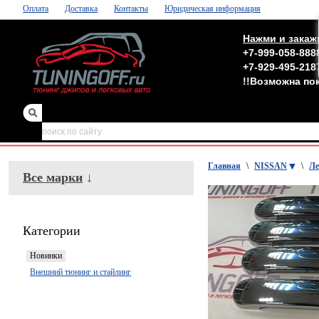
Оплата
Доставка
Контакты
Юридическая информация
Нажми и закаж
+7-999-058-888
+7-929-495-218
!!Возможна по
зеркала
,
обвесы
Главная
\
NISSAN
\
Ле
Все марки
↓
Категории
Новинки
Внешний тюнинг и стайлинг