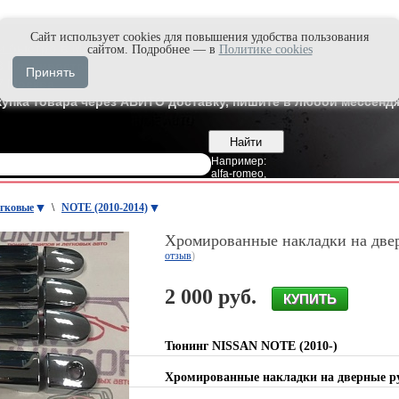
Cайт использует cookies для повышения удобства пользования
и быстро в Max'е
сайтом. Подробнее — в
Политике cookies
8
Владивосток
Принять
7
Москва
купка товара через АВИТО доставку, пишите в любой мессендж
Например:
alfa-romeo
,
гковые
\
NOTE (2010-2014)
Хромированные накладки на две
отзыв
)
2 000 руб.
Тюнинг NISSAN NOTE (2010-)
Хромированные накладки на дверные 