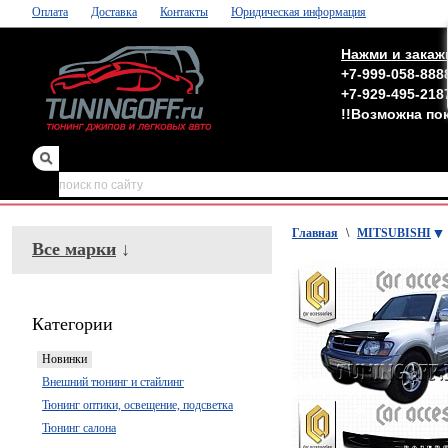
Оплата
Доставка
Контакты
Юридическая информация
Нажми и закаж
+7-999-058-888
+7-929-495-218
!!Возможна по
зеркала
,
обвесы
Главная
\
MITSUBISHI
Все марки
↓
Категории
Новинки
Внешний тюнинг и стайлинг
Тюнинг оптики, освещение, подсветка
Тюнинг салона