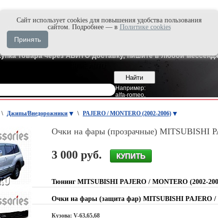
Cайт использует cookies для повышения удобства пользования
и быстро в Max'е
сайтом. Подробнее — в
Политике cookies
8
Владивосток
Принять
7
Москва
купка товара через АВИТО доставку, пишите в любой мессендж
Например:
alfa-romeo
,
\
Джипы/Внедорожники
\
PAJERO / MONTERO (2002-2006)
Очки на фары (прозрачные) MITSUBISHI 
3 000 руб.
Тюнинг MITSUBISHI PAJERO / MONTERO (2002-200
Очки на фары (защита фар) MITSUBISHI PAJERO
Кузова: V-63,65,68