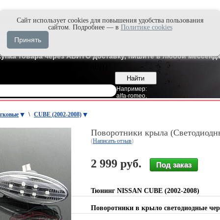
Cайт использует cookies для повышения удобства пользования
и быстро в Max'е
сайтом. Подробнее — в
Политике cookies
8
Владивосток
Принять
7
Москва
купка товара через АВИТО доставку, пишите в любой мессендж
Например:
alfa-romeo
,
гковые
\
CUBE (2002-2008)
Поворотники крыла (Светодиодн
(
Написать отзыв
)
2 999 руб.
Тюнинг NISSAN CUBE (2002-2008)
Поворотники в крыло светодиодные ч