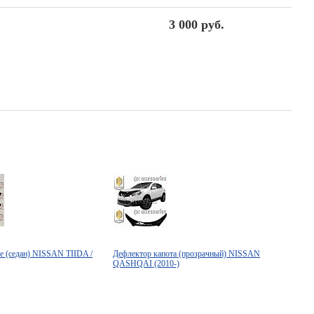
3 000 руб.
е (седан) NISSAN TIIDA /
Дефлектор капота (прозрачный) NISSAN
QASHQAI (2010-)