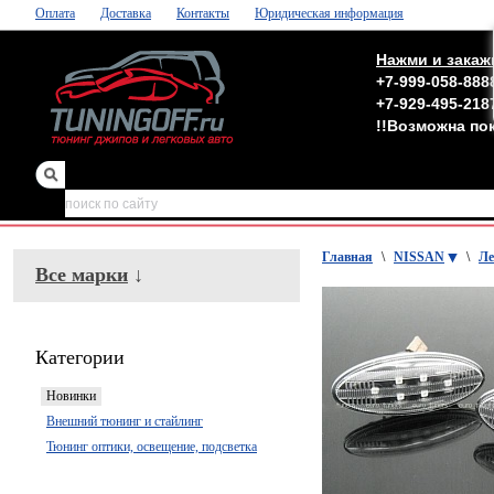
Оплата
Доставка
Контакты
Юридическая информация
Нажми и закаж
+7-999-058-888
+7-929-495-218
!!Возможна по
зеркала
,
обвесы
Главная
\
NISSAN
\
Ле
Все марки
↓
Категории
Новинки
Внешний тюнинг и стайлинг
Тюнинг оптики, освещение, подсветка