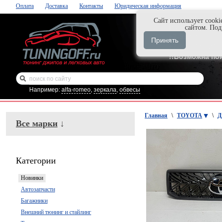
Оплата
Доставка
Контакты
Юридическая информация
Cайт использует cooki
Нажми и закаж
сайтом. По
+7-999-058-888
Принять
+7-929-495-218
!!Возможна по
Например:
alfa-romeo
,
зеркала
,
обвесы
Главная
\
TOYOTA
\
Д
Все марки
↓
Категории
Новинки
Автозапчасти
Багажники
Внешний тюнинг и стайлинг