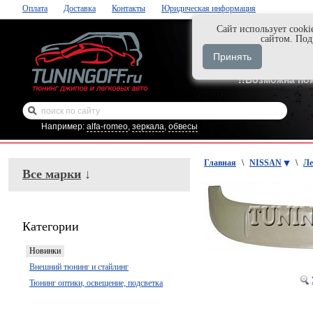
Оплата
Доставка
Контакты
Юридическая информация
Cайт использует cooki
Нажми и закаж
сайтом. По
+7-999-058-888
Принять
+7-929-495-218
!!Возможна по
Например:
alfa-romeo
,
зеркала
,
обвесы
Главная
\
NISSAN
\
Ле
Все марки
↓
Категории
Новинки
Внешний тюнинг и стайлинг
Тюнинг оптики, освещение, подсветка