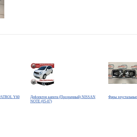
 PATROL Y60
Дефлектор капота (Прозрачный) NISSAN
Фары хрустальн
NOTE (05-07)