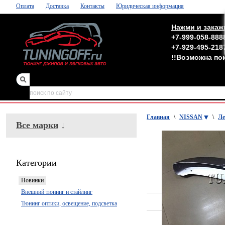
Оплата
Доставка
Контакты
Юридическая информация
Нажми и закаж
+7-999-058-888
+7-929-495-218
!!Возможна по
зеркала
,
обвесы
Главная
\
NISSAN
\
Ле
Все марки
↓
Категории
Новинки
Внешний тюнинг и стайлинг
Тюнинг оптики, освещение, подсветка