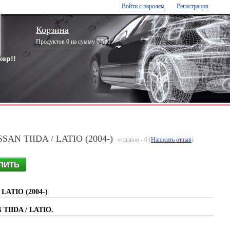
Войти с паролем
Регистрация
Корзина
Продуктов 0 на сумму 0 руб.
ер!!
SSAN TIIDA / LATIO (2004-)
отзывов - 0 (
Написать отзыв
)
 LATIO (2004-)
 TIIDA / LATIO.