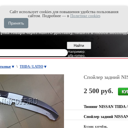
Cайт использует cookies для повышения удобства пользования
и быстро в Max'е
сайтом. Подробнее — в
Политике cookies
8
Владивосток
Принять
7
Москва
купка товара через АВИТО доставку, пишите в любой мессендж
Например:
alfa-romeo
,
гковые
\
TIIDA / LATIO
Спойлер задний NI
2 500 руб.
Тюнинг NISSAN TIIDA /
Спойлер задний NISSAN
Кузов: хэтчбэк.