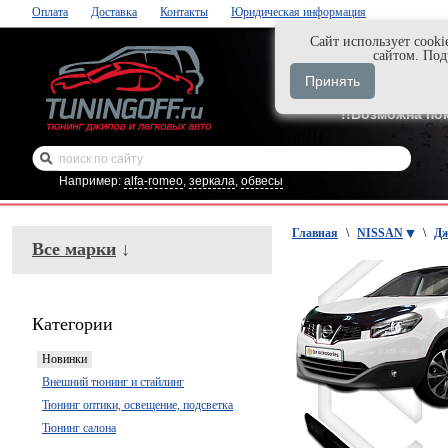
Оплата
Доставка
Контакты
Юридическая информация
Cайт использует cooki
Нажми и закаж
сайтом. По
+7-999-058-888
Принять
+7-929-495-218
!!Возможна по
Например:
alfa-romeo
,
зеркала
,
обвесы
Главная
\
NISSAN
\
Дж
Все марки
↓
Категории
Новинки
Внешний тюнинг и стайлинг
Тюнинг оптики, освещение, подсветка
Тюнинг салона