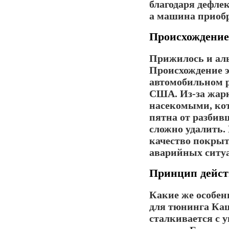
благодаря дефле
а машина приобр
Происхождение
Прижилось и аль
Происхождение э
автомобильном 
США. Из-за жарк
насекомыми, кот
пятна от разбив
сложно удалить. 
качество покрыт
аварийных ситу
Принцип дейст
Какие же особен
для
тюнинга Ка
сталкивается с