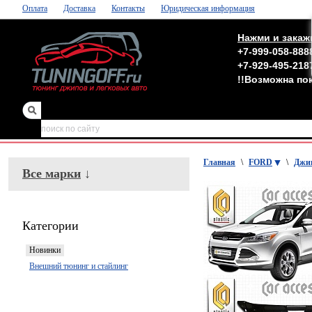
Оплата
Доставка
Контакты
Юридическая информация
Нажми и закаж
+7-999-058-888
+7-929-495-218
!!Возможна по
зеркала
,
обвесы
Главная
\
FORD
\
Джи
Все марки
↓
Категории
Новинки
Внешний тюнинг и стайлинг