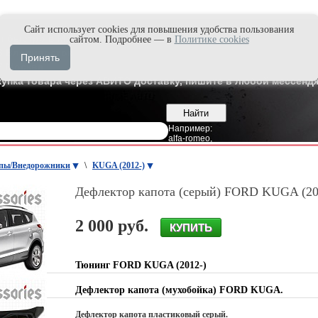
Cайт использует cookies для повышения удобства пользования
и быстро в Max'е
сайтом. Подробнее — в
Политике cookies
8
Владивосток
Принять
7
Москва
купка товара через АВИТО доставку, пишите в любой мессендж
Например:
alfa-romeo
,
пы/Внедорожники
\
KUGA (2012-)
Дефлектор капота (серый) FORD KUGA (20
2 000 руб.
Тюнинг FORD KUGA (2012-)
Дефлектор капота (мухобойка) FORD KUGA.
Дефлектор капота пластиковый серый.