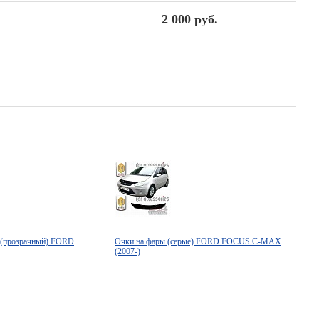
2 000 руб.
 (прозрачный) FORD
Очки на фары (серые) FORD FOCUS C-MAX
(2007-)