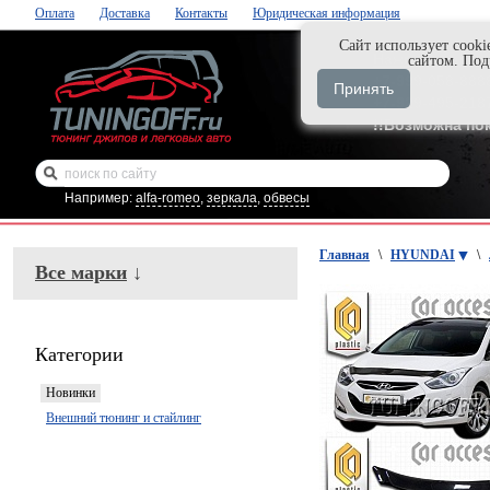
Оплата
Доставка
Контакты
Юридическая информация
Cайт использует cooki
Нажми и закаж
сайтом. По
+7-999-058-888
Принять
+7-929-495-218
!!Возможна по
Например:
alfa-romeo
,
зеркала
,
обвесы
Главная
\
HYUNDAI
\
Все марки
↓
Категории
Новинки
Внешний тюнинг и стайлинг