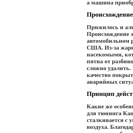
а машина приобр
Происхождение
Прижилось и аль
Происхождение э
автомобильном 
США. Из-за жарк
насекомыми, кот
пятна от разбив
сложно удалить. 
качество покрыт
аварийных ситу
Принцип дейст
Какие же особен
для
тюнинга Ка
сталкивается с
воздуха. Благода