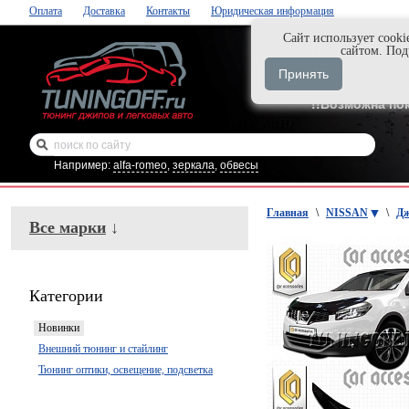
Оплата
Доставка
Контакты
Юридическая информация
Cайт использует cooki
Нажми и закаж
сайтом. По
+7-999-058-888
Принять
+7-929-495-218
!!Возможна по
Например:
alfa-romeo
,
зеркала
,
обвесы
Главная
\
NISSAN
\
Дж
Все марки
↓
Категории
Новинки
Внешний тюнинг и стайлинг
Тюнинг оптики, освещение, подсветка