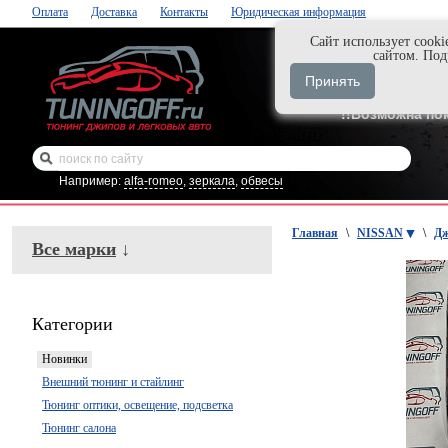
Оплата
Доставка
Контакты
Юридическая информация
Cайт использует cooki
Нажми и закаж
сайтом. По
+7-999-058-888
Принять
+7-929-495-218
!!Возможна по
Например:
alfa-romeo
,
зеркала
,
обвесы
Главная
\
NISSAN
\
Дж
Все марки
↓
Категории
Новинки
Внешний тюнинг и стайлинг
Тюнинг оптики, освещение, подсветка
Тюнинг салона