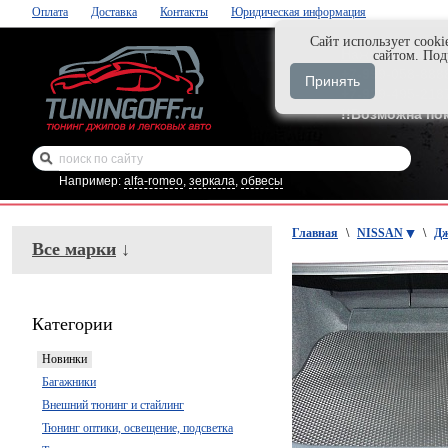
Оплата
Доставка
Контакты
Юридическая информация
Cайт использует cooki
Нажми и закаж
сайтом. По
+7-999-058-888
Принять
+7-929-495-218
!!Возможна по
Например:
alfa-romeo
,
зеркала
,
обвесы
Главная
\
NISSAN
\
Дж
Все марки
↓
Категории
Новинки
Багажники
Внешний тюнинг и стайлинг
Тюнинг оптики, освещение, подсветка