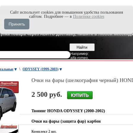
Cайт использует cookies для повышения удобства пользования
и быстро в Max'е
сайтом. Подробнее — в
Политике cookies
8
Владивосток
Принять
7
Москва
купка товара через АВИТО доставку, пишите в любой мессендж
Например:
alfa-romeo
,
тальные
\
ODYSSEY (1999-2003)
Очки на фары (шелкография черный) HO
2 500 руб.
Тюнинг HONDA ODYSSEY (2000-2002)
Очки на фары (защита фар) карбон
Комплект 2 шт.