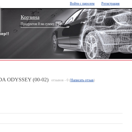
Войти с паролем
Регистрация
Корзина
Продуктов 0 на сумму 0 руб.
ер!!
NDA ODYSSEY (00-02)
отзывов - 0 (
Написать отзыв
)