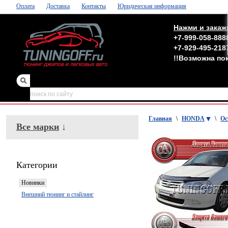
Оплата
Доставка
Контакты
Юридическая информация
Нажми и закаж
+7-999-058-888
+7-929-495-218
!!Возможна по
зеркала
,
обвесы
Главная
\
HONDA
\
Ос
Все марки
↓
Категории
Новинки
Внешний тюнинг и стайлинг