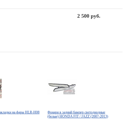
2 500 руб.
акладки на фары HLR-H08
Фонари в задний бампер светодиодные
(белые) HONDA FIT / JAZZ (2007-2013)