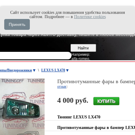
Cайт использует cookies для повышения удобства пользования
и быстро в Max'е
сайтом. Подробнее — в
Политике cookies
8
Владивосток
Принять
7
Москва
купка товара через АВИТО доставку, пишите в любой мессендж
Например:
alfa-romeo
,
ипы/Внедорожники
\
LEXUS LX470
Противотуманные фары в бампе
отзыв
)
4 000 руб.
Тюнинг LEXUS LX470
Противотуманные фары в бампер LEX