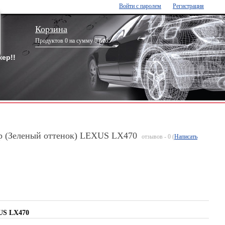
Войти с паролем
Регистрация
Корзина
Продуктов 0 на сумму 0 руб.
ер!!
р (Зеленый оттенок) LEXUS LX470
отзывов - 0 (
Написать
US LX470