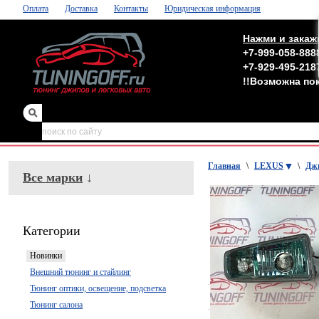
Оплата
Доставка
Контакты
Юридическая информация
Нажми и закаж
+7-999-058-888
+7-929-495-218
!!Возможна по
зеркала
,
обвесы
Главная
\
LEXUS
\
Дж
Все марки
↓
Категории
Новинки
Внешний тюнинг и стайлинг
Тюнинг оптики, освещение, подсветка
Тюнинг салона