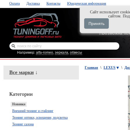
Оплата
Доставка
Контакты
Юридическая информация
Cайт использует cooki
Нажми и закаж
сайтом. По
+7-999-058-888
Принять
+7-929-495-218
!!Возможна по
Например:
alfa-romeo
,
зеркала
,
обвесы
Главная
\
LEXUS
\
Дж
Все марки
↓
Категории
Новинки
Внешний тюнинг и стайлинг
Тюнинг оптики, освещение, подсветка
Тюнинг салона