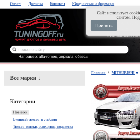
Оплата
Доставка
Контакты
Юридическая информация
Cайт использует cooki
Нажми и закаж
сайтом. По
+7-999-058-888
Принять
+7-929-495-218
!!Возможна по
Например:
alfa-romeo
,
зеркала
,
обвесы
Главная
\
MITSUBISHI
Все марки
↓
Категории
Новинки
Внешний тюнинг и стайлинг
Тюнинг оптики, освещение, подсветка