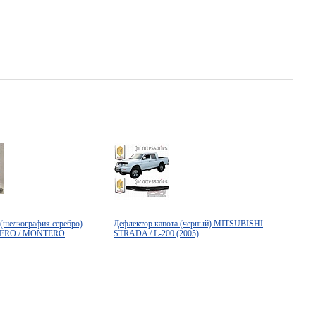
 (шелкография серебро)
Дефлектор капота (черный) MITSUBISHI
JERO / MONTERO
STRADA / L-200 (2005)