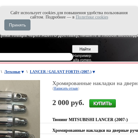
Cайт использует cookies для повышения удобства пользования
и быстро в Max'е
сайтом. Подробнее — в
Политике cookies
8
Владивосток
Принять
7
Москва
купка товара через АВИТО доставку, пишите в любой мессендж
Например:
alfa-romeo
,
\
Легковые
\
LANCER / GALANT FORTIS (2007-)
Хромированные накладки на двер
(
Написать отзыв
)
2 000 руб.
Тюнинг MITSUBISHI LANCER (2007-)
Хромированные накладки на дверные ру