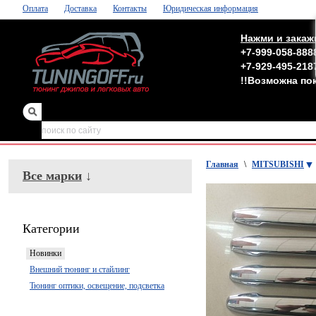
Оплата
Доставка
Контакты
Юридическая информация
Нажми и закаж
+7-999-058-888
+7-929-495-218
!!Возможна по
зеркала
,
обвесы
Главная
\
MITSUBISHI
Все марки
↓
Категории
Новинки
Внешний тюнинг и стайлинг
Тюнинг оптики, освещение, подсветка