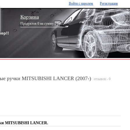
Войти с паролем
Регистрация
Корзина
Продуктов 0 на сумму 0 руб.
ер!!
ные ручки MITSUBISHI LANCER (2007-)
отзывов - 0
чки MITSUBISHI LANCER.