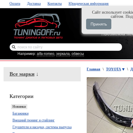
Оплата
Доставка
Контакты
Юридическая информация
Cайт использует cooki
Нажми и закаж
сайтом. По
+7-999-058-888
Принять
+7-929-495-218
!!Возможна по
Например:
alfa-romeo
,
зеркала
,
обвесы
Главная
\
TOYOTA
\
Д
Все марки
↓
Категории
Новинки
Багажники
Внешний тюнинг и стайлинг
Глушители и насадки, системы выпуска