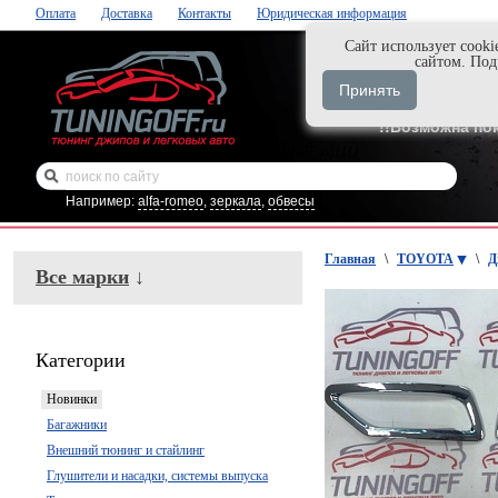
Оплата
Доставка
Контакты
Юридическая информация
Cайт использует cooki
Нажми и закаж
сайтом. По
+7-999-058-888
Принять
+7-929-495-218
!!Возможна по
Например:
alfa-romeo
,
зеркала
,
обвесы
Главная
\
TOYOTA
\
Д
Все марки
↓
Категории
Новинки
Багажники
Внешний тюнинг и стайлинг
Глушители и насадки, системы выпуска