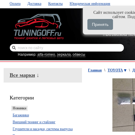
Оплата
Доставка
Контакты
Юридическая информация
Cайт использует cooki
Нажми и закаж
сайтом. По
+7-999-058-888
Принять
+7-929-495-218
!!Возможна по
Например:
alfa-romeo
,
зеркала
,
обвесы
Главная
\
TOYOTA
\
Д
Все марки
↓
Категории
Новинки
Багажники
Внешний тюнинг и стайлинг
Глушители и насадки, системы выпуска