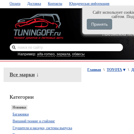
Оплата
Доставка
Контакты
Юридическая информация
Cайт использует cooki
Нажми и закаж
сайтом. По
+7-999-058-888
Принять
+7-929-495-218
!!Возможна по
Например:
alfa-romeo
,
зеркала
,
обвесы
Главная
\
TOYOTA
\
Д
Все марки
↓
Категории
Новинки
Багажники
Внешний тюнинг и стайлинг
Глушители и насадки, системы выпуска