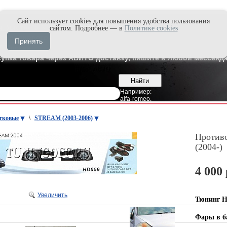
Cайт использует cookies для повышения удобства пользования
и быстро в Max'е
сайтом. Подробнее — в
Политике cookies
8
Владивосток
Принять
7
Москва
купка товара через АВИТО доставку, пишите в любой мессендж
Например:
alfa-romeo
,
гковые
\
STREAM (2003-2006)
Против
(2004-)
4 000 
Увеличить
Тюнинг 
Фары в 