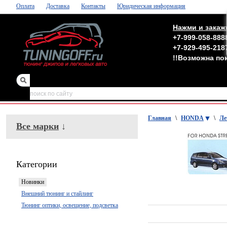
Оплата
Доставка
Контакты
Юридическая информация
Нажми и закаж
+7-999-058-888
+7-929-495-218
!!Возможна по
зеркала
,
обвесы
Главная
\
HONDA
\
Ле
Все марки
↓
Категории
Новинки
Внешний тюнинг и стайлинг
Тюнинг оптики, освещение, подсветка