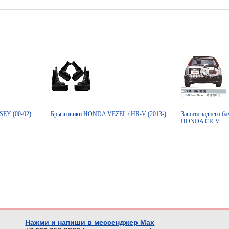
EY (00-02)
Брызговики HONDA VEZEL / HR-V (2013-)
Защита заднего б
HONDA CR-V
Нажми и напиши в мессенджер Max