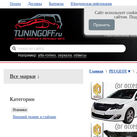
Оплата
Доставка
Контакты
Юридическая информация
Cайт использует cooki
Нажми и закаж
сайтом. По
+7-999-058-888
Принять
+7-929-495-218
!!Возможна по
Например:
alfa-romeo
,
зеркала
,
обвесы
Главная
\
PEUGEOT
\
Все марки
↓
Категории
Новинки
Внешний тюнинг и стайлинг