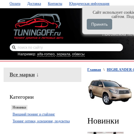
Оплата
Доставка
Контакты
Юридическая информация
Cайт использует cooki
Нажми и закаж
сайтом. По
+7-999-058-888
Принять
+7-929-495-218
!!Возможна по
Например:
alfa-romeo
,
зеркала
,
обвесы
Главная
\
HIGHLANDER (2
Все марки
↓
Категории
Новинки
Внешний тюнинг и стайлинг
Новинки
Тюнинг оптики, освещение, подсветка