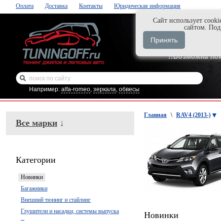
Оплата
Доставка
Контакты
Юридическая информация
Cайт использует cooki
Нажми и закаж
сайтом. По
+7-999-058-888
Принять
+7-929-495-218
!!Возможна по
Например:
alfa-romeo
,
зеркала
,
обвесы
Главная
\
RAV4 (2013-)
Все марки
↓
Категории
Новинки
Багажники
Внешний тюнинг и стайлинг
Глушители и насадки, системы выпуска
Новинки