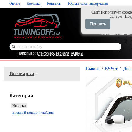
Оплата
Доставка
Контакты
Юридическая информация
Cайт использует cooki
Нажми и закаж
сайтом. По
+7-999-058-888
Принять
+7-929-495-218
!!Возможна по
Например:
alfa-romeo
,
зеркала
,
обвесы
Главная
\
BMW
\
Джип
Все марки
↓
Категории
Новинки
Внешний тюнинг и стайлинг