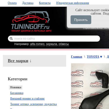
Оплата
Доставка
Контакты
Юридическая информация
Cайт использует cooki
Нажми и закаж
сайтом. По
+7-999-058-888
Принять
+7-929-495-218
!!Возможна по
Например:
alfa-romeo
,
зеркала
,
обвесы
Главная
\
TOYOTA
\
Д
Все марки
↓
Категории
Новинки
Багажники
Внешний тюнинг и стайлинг
Тюнинг оптики, освещение, подсветка