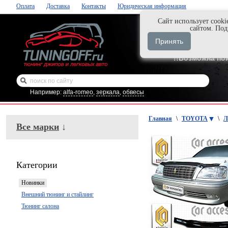
Оплата
Доставка
Контакты
Юридическая информация
Cайт использует cooki
Нажми и закаж
сайтом. По
+7-999-058-888
Принять
+7-929-495-218
!!Возможна по
Например:
alfa-romeo
,
зеркала
,
обвесы
Главная
\
TOYOTA
\
Л
Все марки
↓
Категории
Новинки
Внешний тюнинг и стайлинг
Тюнинг салона