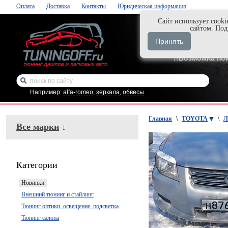
Оплата
Доставка
Контакты
Юридическая информация
Cайт использует cooki
Нажми и закаж
сайтом. По
+7-999-058-888
Принять
+7-929-495-218
!!Возможна по
Например:
alfa-romeo
,
зеркала
,
обвесы
Главная
\
TOYOTA
\
Л
Все марки
↓
Категории
Новинки
Внешний тюнинг и стайлинг
Тюнинг оптики, освещение, подсветка
Тюнинг салона