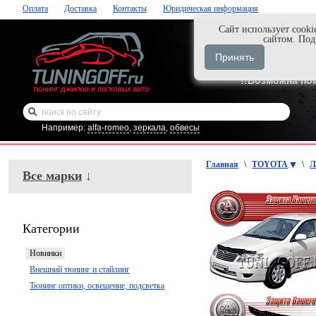
Оплата
Доставка
Контакты
Юридическая информация
Cайт использует cooki
Нажми и закаж
сайтом. По
+7-999-058-888
Принять
+7-929-495-218
!!Возможна по
Например:
alfa-romeo
,
зеркала
,
обвесы
Главная
\
TOYOTA
\
Л
Все марки
↓
Категории
Новинки
Внешний тюнинг и стайлинг
Тюнинг оптики, освещение, подсветка