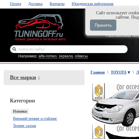
Оплата
Доставка
Контакты
Юридическая информация
Cайт использует cooki
Нажми и закаж
сайтом. По
+7-999-058-888
Принять
+7-929-495-218
!!Возможна по
Например:
alfa-romeo
,
зеркала
,
обвесы
Главная
\
TOYOTA
\
Л
Все марки
↓
Категории
Новинки
Внешний тюнинг и стайлинг
Тюнинг салона