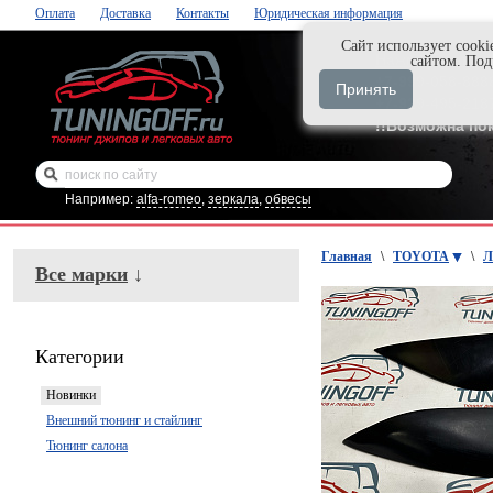
Оплата
Доставка
Контакты
Юридическая информация
Cайт использует cooki
Нажми и закаж
сайтом. По
+7-999-058-888
Принять
+7-929-495-218
!!Возможна по
Например:
alfa-romeo
,
зеркала
,
обвесы
Главная
\
TOYOTA
\
Л
Все марки
↓
Категории
Новинки
Внешний тюнинг и стайлинг
Тюнинг салона