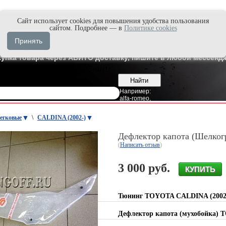
Cайт использует cookies для повышения удобства пользования
и быстро в Max'е
сайтом. Подробнее — в
Политике cookies
8
Владивосток
Принять
7
Москва
купка товара через АВИТО доставку, пишите в любой мессендж
Например:
alfa-romeo
,
егковые
\
CALDINA (2002-)
Дефлектор капота (Шелко
(
Написать отзыв
)
3 000 руб.
Тюнинг TOYOTA CALDINA (2002
Дефлектор капота (мухобойка