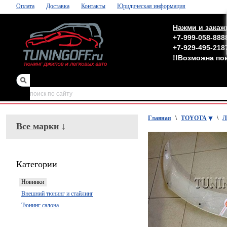
Оплата
Доставка
Контакты
Юридическая информация
Нажми и закаж
+7-999-058-888
+7-929-495-218
!!Возможна по
зеркала
,
обвесы
Главная
\
TOYOTA
\
Л
Все марки
↓
Категории
Новинки
Внешний тюнинг и стайлинг
Тюнинг салона