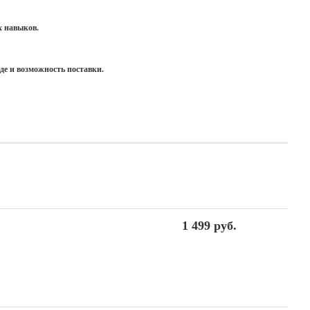
х навыков.
де и возможность поставки.
1 499 руб.