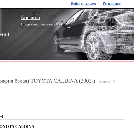
Войти с паролем
Регистрация
Корзина
Продуктов 0 на сумму 0 руб.
ер!!
графия белая) TOYOTA CALDINA (2002-)
отзывов - 0
-)
) TOYOTA CALDINA