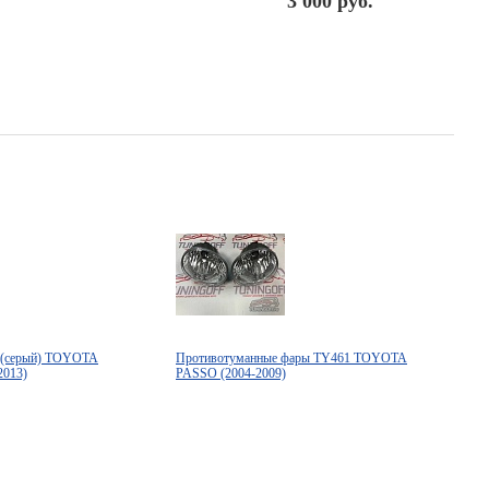
3 000 руб.
а (серый) TOYOTA
Противотуманные фары TY461 TOYOTA
013)
PASSO (2004-2009)